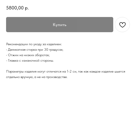
5800,00
р.
Купить
Рекомендации по уходу за изделием:
• Деликатная стирка при 30 градусах;
• Отжим на низких оборотах;
• Глажка с изнаночной стороны.
Параметры изделия могут отличатся на 1-2 см, так как каждое изделие шьется
отдельно вручную, а не на производстве.