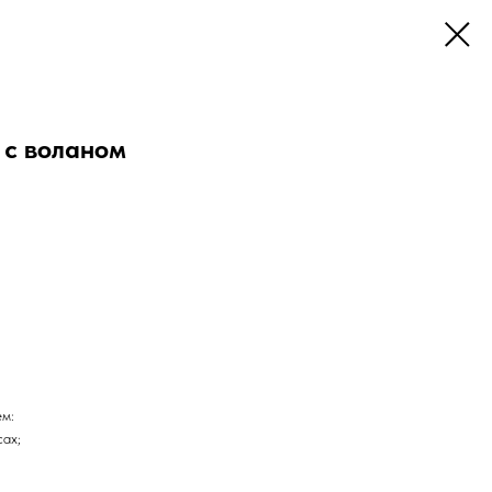
 с воланом
ем:
сах;