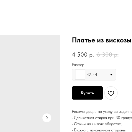
Платье из вискозы
4 500
р.
6 300
р.
Размер
42-44
Купить
Рекомендации по уходу за издели
• Деликатная стирка при 30 граду
• Отжим на низких оборотах;
• Глажка с изнаночной стороны.