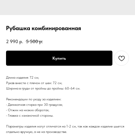
Рубашка комбинированная
2 990
р.
5 500
р.
Купить
Длина изделия: 72 см;
Рукав вместе с плечом от шеи: 72 см;
Ширина в груди от проймы до проймы: 60-64 см.
Рекомендации по уходу за изделием:
• Деликатная стирка при 30 градусах;
• Отжим на низких оборотах;
• Глажка с изнаночной стороны.
Параметры изделия могут отличатся на 1-2 см, так как каждое изделие шьется
отдельно вручную, а не на производстве.