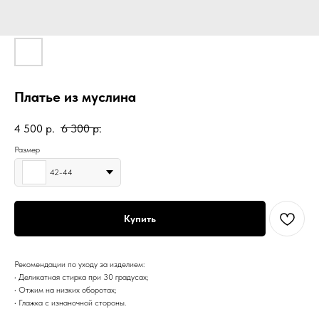
Платье из муслина
4 500
р.
6 300
р.
Размер
42-44
Купить
Рекомендации по уходу за изделием:
• Деликатная стирка при 30 градусах;
• Отжим на низких оборотах;
• Глажка с изнаночной стороны.