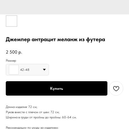
Джемпер антрацит меланж из футера
2 500
р.
Размер
42-48
Купить
Длина изделия: 72 см;
Рукав вместе с плечом от шеи: 72 см;
Ширина в груди от проймы до проймы: 60-64 см.
Рекомендации по уходу за изделием: