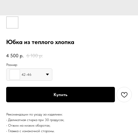
Юбка из теплого хлопка
4 500
р.
6 100
р.
Размер
42-46
Купить
Рекомендации по уходу за изделием:
• Деликатная стирка при 30 градусах;
• Отжим на низких оборотах;
• Глажка с изнаночной стороны.