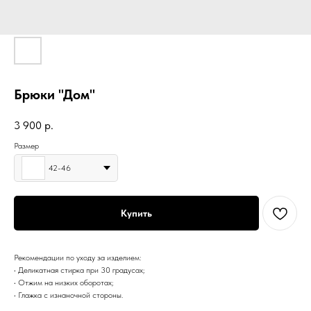
Брюки "Дом"
3 900
р.
Размер
42-46
Купить
Рекомендации по уходу за изделием:
• Деликатная стирка при 30 градусах;
• Отжим на низких оборотах;
• Глажка с изнаночной стороны.