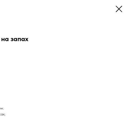
 на запах
ем:
сах;