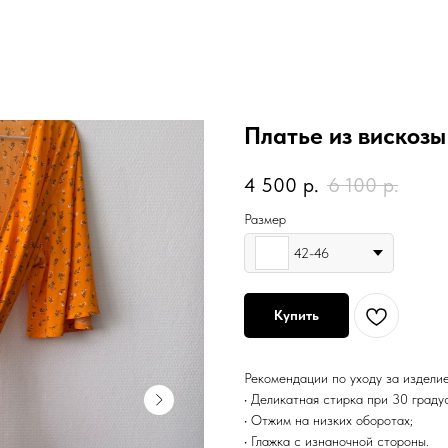
Платье из вискозы
4 500
р.
6 100
р.
Размер
42-46
Купить
Рекомендации по уходу за издели
• Деликатная стирка при 30 граду
• Отжим на низких оборотах;
• Глажка с изнаночной стороны.