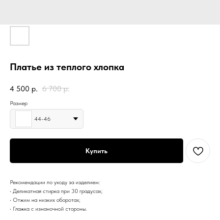
Платье из теплого хлопка
4 500
р.
6 700
р.
Размер
44-46
Купить
Рекомендации по уходу за изделием:
• Деликатная стирка при 30 градусах;
• Отжим на низких оборотах;
• Глажка с изнаночной стороны.