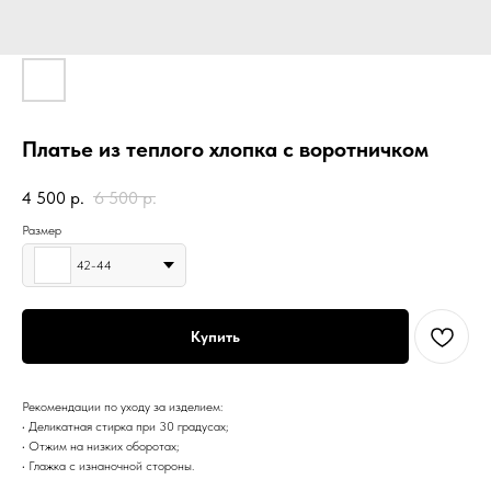
Платье из теплого хлопка с воротничком
4 500
р.
6 500
р.
Размер
42-44
Купить
Рекомендации по уходу за изделием:
• Деликатная стирка при 30 градусах;
• Отжим на низких оборотах;
• Глажка с изнаночной стороны.