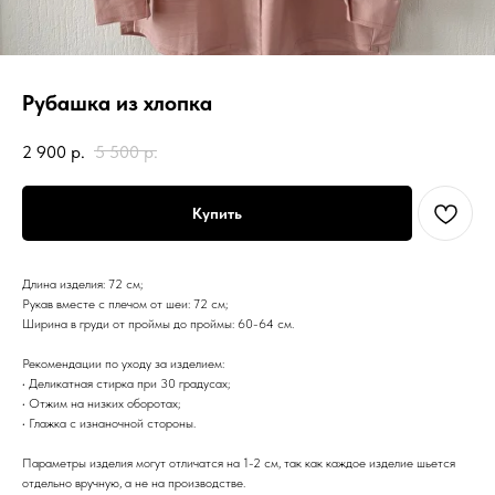
Рубашка из хлопка
2 900
р.
5 500
р.
Купить
Длина изделия: 72 см;
Рукав вместе с плечом от шеи: 72 см;
Ширина в груди от проймы до проймы: 60-64 см.
Рекомендации по уходу за изделием:
• Деликатная стирка при 30 градусах;
• Отжим на низких оборотах;
• Глажка с изнаночной стороны.
Параметры изделия могут отличатся на 1-2 см, так как каждое изделие шьется
отдельно вручную, а не на производстве.