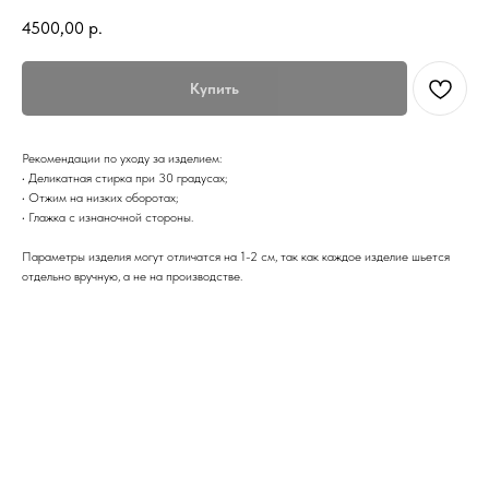
4500,00
р.
Купить
Рекомендации по уходу за изделием:
• Деликатная стирка при 30 градусах;
• Отжим на низких оборотах;
• Глажка с изнаночной стороны.
Параметры изделия могут отличатся на 1-2 см, так как каждое изделие шьется
отдельно вручную, а не на производстве.