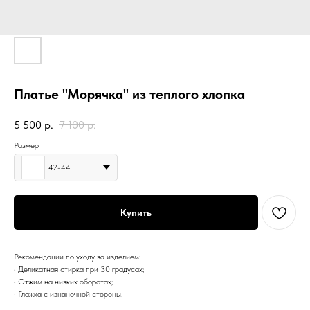
Платье "Морячка" из теплого хлопка
5 500
р.
7 100
р.
Размер
42-44
Купить
Рекомендации по уходу за изделием:
• Деликатная стирка при 30 градусах;
• Отжим на низких оборотах;
• Глажка с изнаночной стороны.