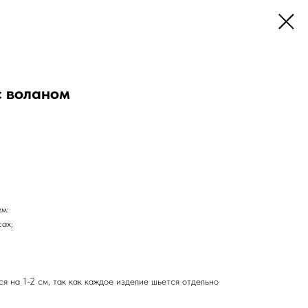
с воланом
ем:
сах;
я на 1-2 см, так как каждое изделие шьется отдельно