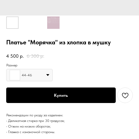
Платье "Морячка" из хлопка в мушку
4 500
р.
6 300
р.
Размер
44-46
Купить
Рекомендации по уходу за изделием:
• Деликатная стирка при 30 градусах;
• Отжим на низких оборотах;
• Глажка с изнаночной стороны.