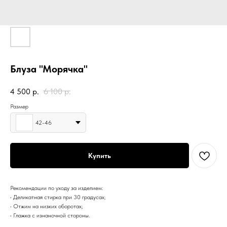
Блуза "Морячка"
4 500
р.
6 100
р.
Размер
42-46
Купить
Рекомендации по уходу за изделием:
• Деликатная стирка при 30 градусах;
• Отжим на низких оборотах;
• Глажка с изнаночной стороны.