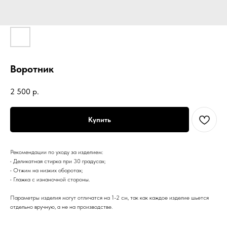
Воротник
2 500
р.
Купить
Рекомендации по уходу за изделием:
• Деликатная стирка при 30 градусах;
• Отжим на низких оборотах;
• Глажка с изнаночной стороны.
Параметры изделия могут отличатся на 1-2 см, так как каждое изделие шьется
отдельно вручную, а не на производстве.